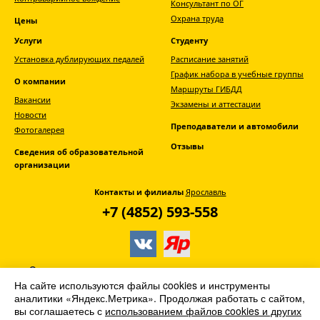
Консультант по ОГ
Охрана труда
Цены
Услуги
Студенту
Установка дублирующих педалей
Расписание занятий
График набора в учебные группы
О компании
Маршруты ГИБДД
Вакансии
Экзамены и аттестации
Новости
Преподаватели и автомобили
Фотогалерея
Отзывы
Сведения об образовательной
организации
Контакты и филиалы
Ярославль
+7 (4852) 593-558
© АНО ДПО «Главная дорога» -
автошкола
На сайте используются файлы cookies и инструменты
Ярославля
аналитики «Яндекс.Метрика». Продолжая работать с сайтом,
вы соглашаетесь с
использованием файлов cookies и других
2013–2026. Все права защищены