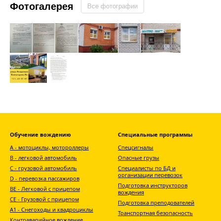
Фотогалерея
Все фотографии
Обучение вождению
Специальные программы
А - мотоциклы, мотороллеры
Спецсигналы
В - легковой автомобиль
Опасные грузы
С - грузовой автомобиль
Специалисты по БД и
организации перевозок
D - перевозка пассажиров
Подготовка инструкторов
ВЕ - Легковой с прицепом
вождения
СЕ - Грузовой с прицепом
Подготовка преподователей
A1 - Снегоходы и квадроциклы
Транспортная безопасность
Контраварийное вождение