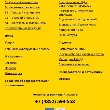
С - грузовой автомобиль
Специалисты по БД и
организации перевозок
D - перевозка пассажиров
Подготовка инструкторов
ВЕ - Легковой с прицепом
вождения
СЕ - Грузовой с прицепом
Подготовка преподователей
A1 - Снегоходы и квадроциклы
Транспортная безопасность
Контраварийное вождение
Консультант по ОГ
Охрана труда
Цены
Услуги
Студенту
Установка дублирующих педалей
Расписание занятий
График набора в учебные группы
О компании
Маршруты ГИБДД
Вакансии
Экзамены и аттестации
Новости
Преподаватели и автомобили
Фотогалерея
Отзывы
Сведения об образовательной
организации
Контакты и филиалы
Ярославль
+7 (4852) 593-558