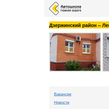
A
A
A
Дзержинский район – Лен
Вакансии
Новости