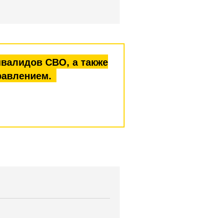
нвалидов СВО, а также
равлением.