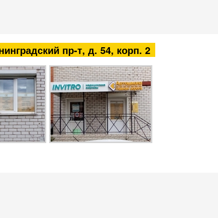
+7 (4852)
593-558
инградский пр-т, д. 54, корп. 2