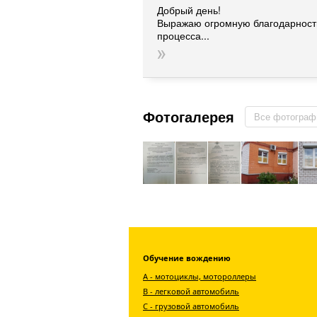
Добрый день!
Выражаю огромную благодарность
процесса...
Фотогалерея
Все фотограф
Обучение вождению
А - мотоциклы, мотороллеры
В - легковой автомобиль
С - грузовой автомобиль